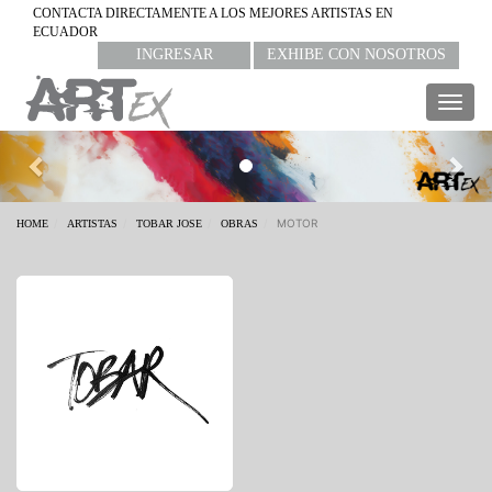
CONTACTA DIRECTAMENTE A LOS MEJORES ARTISTAS EN
ECUADOR
INGRESAR
EXHIBE CON NOSOTROS
Togg
navig
Previous
Nex
MOTOR
HOME
ARTISTAS
TOBAR JOSE
OBRAS