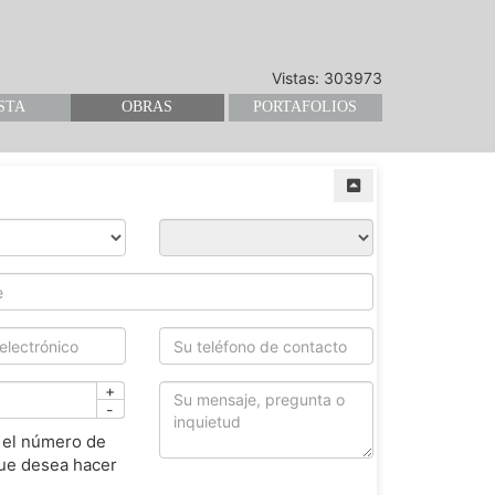
Vistas: 303973
STA
OBRAS
PORTAFOLIOS
+
-
 el número de
ue desea hacer