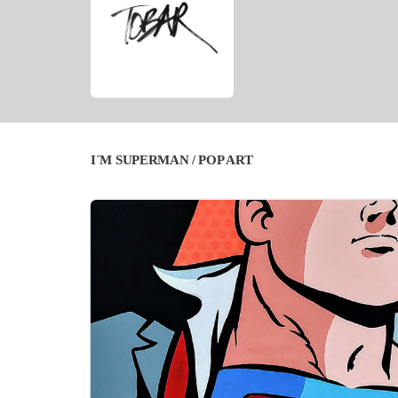
I´M SUPERMAN / POP ART