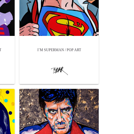
T
I´M SUPERMAN / POP ART