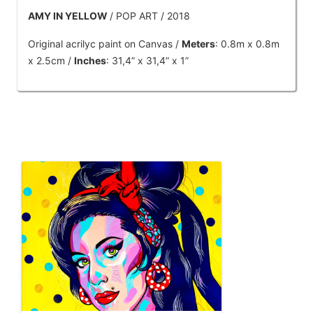
AMY IN YELLOW
/ POP ART / 2018
Original acrilyc paint on Canvas /
Meters
: 0.8m x 0.8m
x 2.5cm /
Inches
: 31,4” x 31,4” x 1”
OTROS PRODUCTOS DE TOBAR JOSE