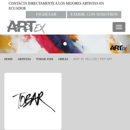
CONTACTA DIRECTAMENTE A LOS MEJORES ARTISTAS EN
ECUADOR
INGRESAR
EXHIBE CON NOSOTROS
Togg
navig
Previous
Nex
AMY IN YELLOW / POP ART
HOME
ARTISTAS
TOBAR JOSE
OBRAS