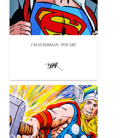
I´M SUPERMAN / POP ART