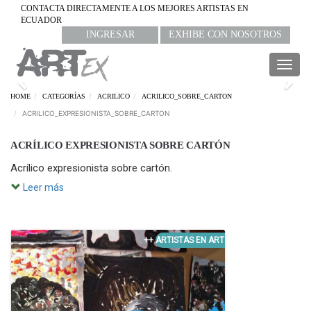
CONTACTA DIRECTAMENTE A LOS MEJORES ARTISTAS EN
ECUADOR
INGRESAR
EXHIBE CON NOSOTROS
Togg
navig
Previous
Nex
HOME
CATEGORÍAS
ACRILICO
ACRILICO_SOBRE_CARTON
ACRILICO_EXPRESIONISTA_SOBRE_CARTON
ACRÍLICO EXPRESIONISTA SOBRE CARTÓN
Acrílico expresionista sobre cartón.
Leer más