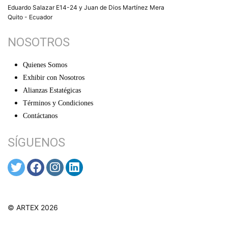
Eduardo Salazar E14-24 y Juan de Dios Martínez Mera
Quito - Ecuador
NOSOTROS
Quienes Somos
Exhibir con Nosotros
Alianzas Estatégicas
Términos y Condiciones
Contáctanos
SÍGUENOS
© ARTEX 2026