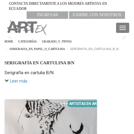
CONTACTA DIRECTAMENTE A LOS MEJORES ARTISTAS EN
ECUADOR
INGRESAR
EXHIBE CON NOSOTROS
Togg
navig
Previous
Nex
HOME
CATEGORÍAS
GRABADO_Y_TINTAS
SERIGRAFIA_EN_CARTULINA_B_N
SERIGRAFIA_EN_PAPEL_O_CARTULINA
SERIGRAFÍA EN CARTULINA B/N
Serigrafía en cartulia B/N.
Leer más