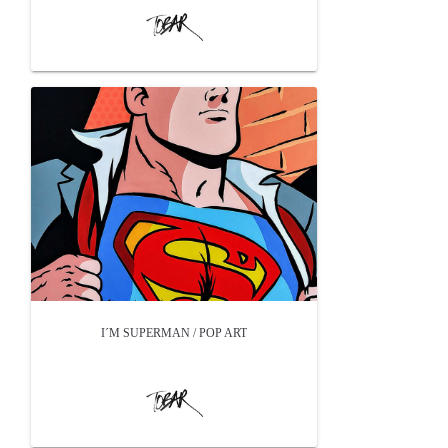
I´M SUPERMAN / POP ART