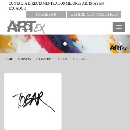
CONTACTA DIRECTAMENTE A LOS MEJORES ARTISTAS EN
ECUADOR
INGRESAR
EXHIBE CON NOSOTROS
Togg
navig
Previous
Nex
OVIS ARIES
HOME
ARTISTAS
TOBAR JOSE
OBRAS