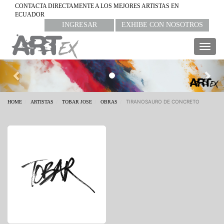
CONTACTA DIRECTAMENTE A LOS MEJORES ARTISTAS EN
ECUADOR
INGRESAR
EXHIBE CON NOSOTROS
Togg
navig
Previous
Nex
TIRANOSAURO DE CONCRETO
HOME
ARTISTAS
TOBAR JOSE
OBRAS