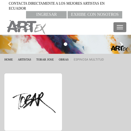
CONTACTA DIRECTAMENTE A LOS MEJORES ARTISTAS EN
ECUADOR
INGRESAR
EXHIBE CON NOSOTROS
Togg
navig
Previous
Nex
ESPINOSA MULTITUD
HOME
ARTISTAS
TOBAR JOSE
OBRAS