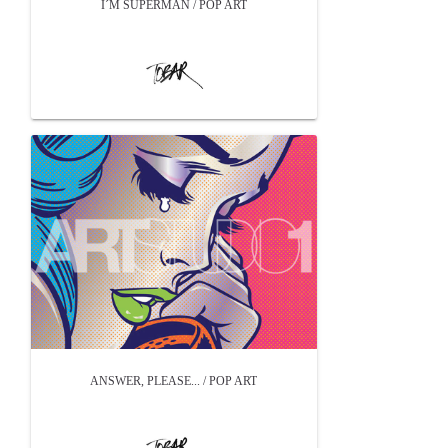
I´M SUPERMAN / POP ART
ANSWER, PLEASE... / POP ART