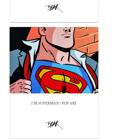
I´M SUPERMAN / POP ART