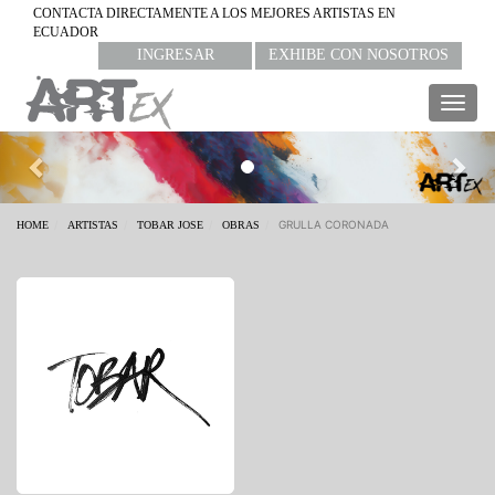
CONTACTA DIRECTAMENTE A LOS MEJORES ARTISTAS EN
ECUADOR
INGRESAR
EXHIBE CON NOSOTROS
Togg
navig
Previous
Nex
GRULLA CORONADA
HOME
ARTISTAS
TOBAR JOSE
OBRAS