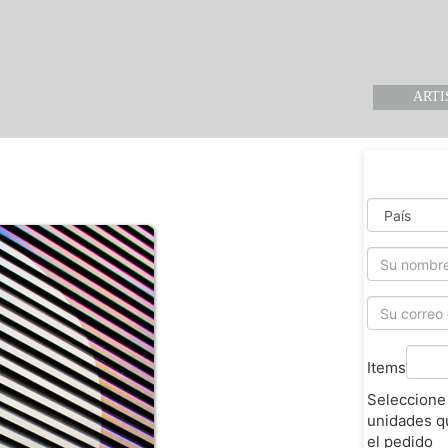
ARTI
Items
Seleccione
unidades q
el pedido