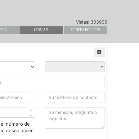
Vistas: 303999
STA
OBRAS
PORTAFOLIOS
+
-
 el número de
ue desea hacer