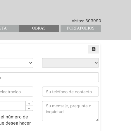
Vistas: 303990
STA
OBRAS
PORTAFOLIOS
+
-
 el número de
ue desea hacer