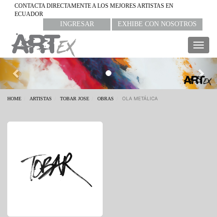
CONTACTA DIRECTAMENTE A LOS MEJORES ARTISTAS EN
ECUADOR
INGRESAR
EXHIBE CON NOSOTROS
Togg
navig
Previous
Nex
OLA METÁLICA
HOME
ARTISTAS
TOBAR JOSE
OBRAS