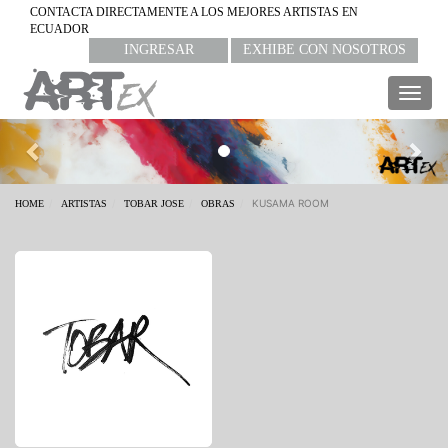
CONTACTA DIRECTAMENTE A LOS MEJORES ARTISTAS EN
ECUADOR
INGRESAR
EXHIBE CON NOSOTROS
Togg
navig
Previous
Nex
KUSAMA ROOM
HOME
ARTISTAS
TOBAR JOSE
OBRAS