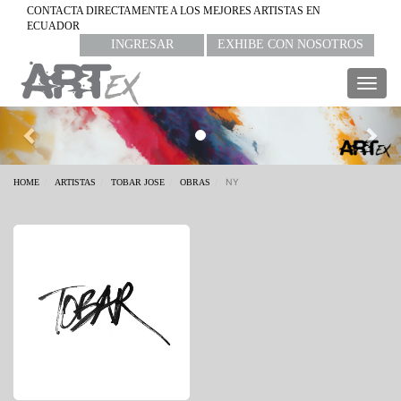
CONTACTA DIRECTAMENTE A LOS MEJORES ARTISTAS EN
ECUADOR
INGRESAR
EXHIBE CON NOSOTROS
Togg
navig
Previous
Nex
NY
HOME
ARTISTAS
TOBAR JOSE
OBRAS