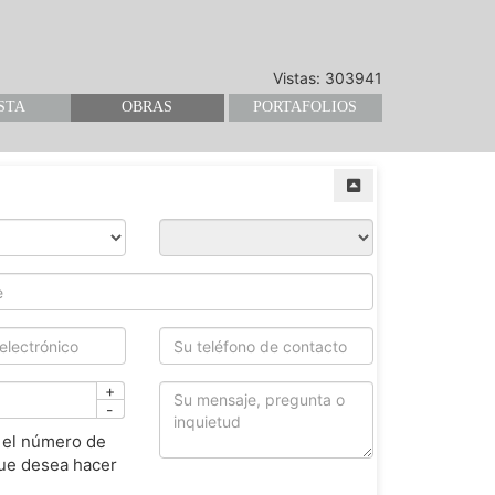
Vistas: 303941
STA
OBRAS
PORTAFOLIOS
+
-
 el número de
ue desea hacer