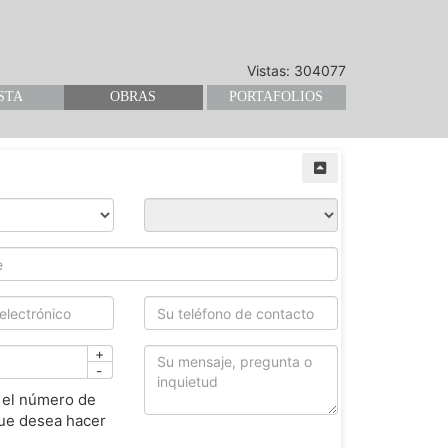
Vistas: 304077
STA
OBRAS
PORTAFOLIOS
+
-
 el número de
ue desea hacer