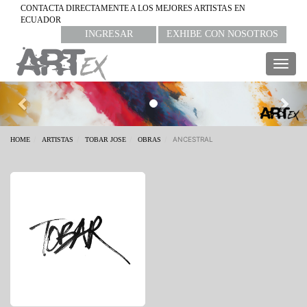
CONTACTA DIRECTAMENTE A LOS MEJORES ARTISTAS EN
ECUADOR
INGRESAR
EXHIBE CON NOSOTROS
Togg
navig
Previous
Nex
ANCESTRAL
HOME
ARTISTAS
TOBAR JOSE
OBRAS