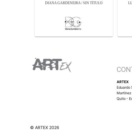
DIANA GARDENEIRA / SIN TÍTULO
L
CON
ARTEX
Eduardo 
Martínez
Quito - 
© ARTEX 2026