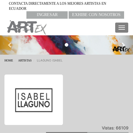
CONTACTA DIRECTAMENTE A LOS MEJORES ARTISTAS EN
ECUADOR
INGRESAR
EXHIBE CON NOSOTROS
Togg
navig
Previous
Nex
LLAGUNO ISABEL
HOME
ARTISTAS
Vistas: 66109