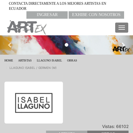
CONTACTA DIRECTAMENTE A LOS MEJORES ARTISTAS EN
ECUADOR
INGRESAR
EXHIBE CON NOSOTROS
Togg
navig
Previous
Nex
HOME
ARTISTAS
LLAGUNO ISABEL
OBRAS
LLAGUNO ISABEL / GERMEN (M)
Vistas: 66102