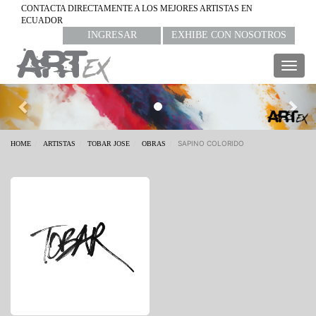
CONTACTA DIRECTAMENTE A LOS MEJORES ARTISTAS EN
ECUADOR
INGRESAR
EXHIBE CON NOSOTROS
Togg
navig
Previous
Nex
SAPINO COLORIDO
HOME
ARTISTAS
TOBAR JOSE
OBRAS