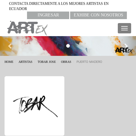
CONTACTA DIRECTAMENTE A LOS MEJORES ARTISTAS EN
ECUADOR
INGRESAR
EXHIBE CON NOSOTROS
Togg
navig
Previous
Nex
PUERTO MADERO
HOME
ARTISTAS
TOBAR JOSE
OBRAS