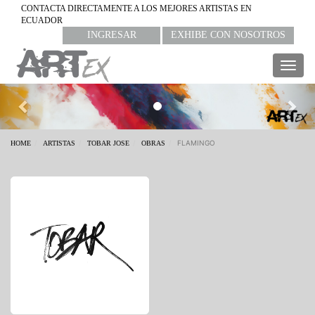
CONTACTA DIRECTAMENTE A LOS MEJORES ARTISTAS EN
ECUADOR
INGRESAR
EXHIBE CON NOSOTROS
Togg
navig
Previous
Nex
FLAMINGO
HOME
ARTISTAS
TOBAR JOSE
OBRAS