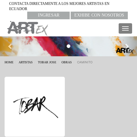
CONTACTA DIRECTAMENTE A LOS MEJORES ARTISTAS EN
ECUADOR
INGRESAR
EXHIBE CON NOSOTROS
Togg
navig
Previous
Nex
CAMINITO
HOME
ARTISTAS
TOBAR JOSE
OBRAS