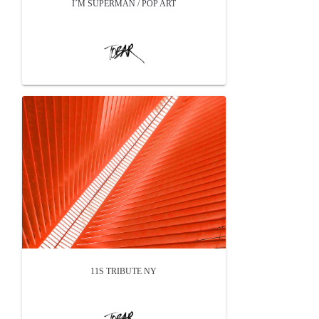
I´M SUPERMAN / POP ART
11S TRIBUTE NY