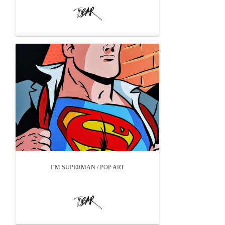
I´M SUPERMAN / POP ART