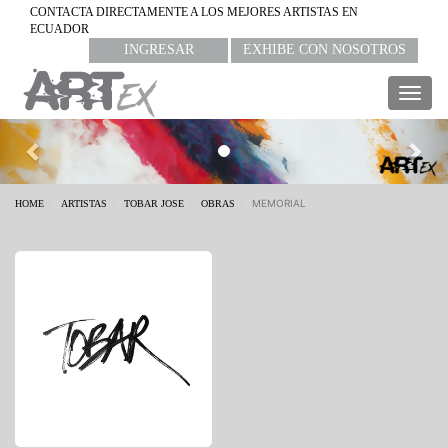
CONTACTA DIRECTAMENTE A LOS MEJORES ARTISTAS EN
ECUADOR
INGRESAR
EXHIBE CON NOSOTROS
Togg
navig
Previous
Nex
MEMORIAL
HOME
ARTISTAS
TOBAR JOSE
OBRAS