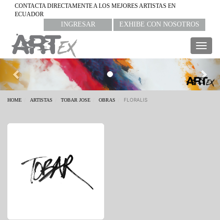
CONTACTA DIRECTAMENTE A LOS MEJORES ARTISTAS EN
ECUADOR
INGRESAR
EXHIBE CON NOSOTROS
Togg
navig
Previous
Nex
FLORALIS
HOME
ARTISTAS
TOBAR JOSE
OBRAS