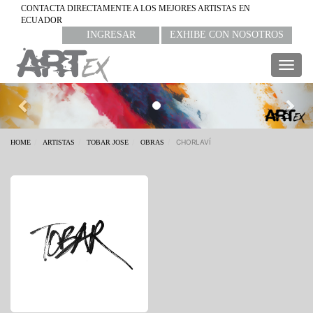
CONTACTA DIRECTAMENTE A LOS MEJORES ARTISTAS EN
ECUADOR
INGRESAR
EXHIBE CON NOSOTROS
Togg
navig
Previous
Nex
CHORLAVÍ
HOME
ARTISTAS
TOBAR JOSE
OBRAS