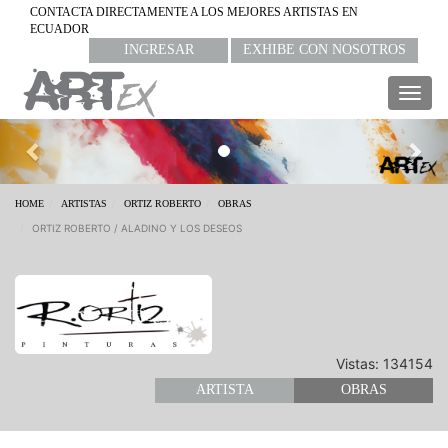
CONTACTA DIRECTAMENTE A LOS MEJORES ARTISTAS EN
ECUADOR
INGRESAR
EXHIBE CON NOSOTROS
Togg
navig
Previous
Nex
HOME
ARTISTAS
ORTIZ ROBERTO
OBRAS
ORTIZ ROBERTO / ALADINO Y LOS DESEOS
Vistas: 134154
ARTISTA
OBRAS