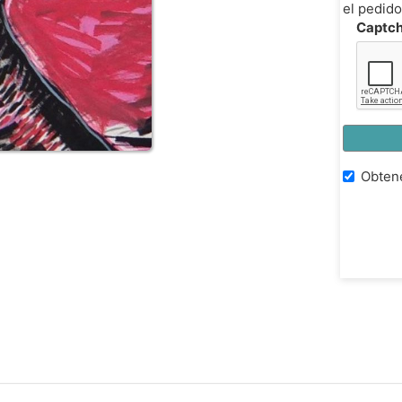
el pedido
Captc
Obtene