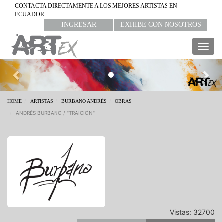
CONTACTA DIRECTAMENTE A LOS MEJORES ARTISTAS EN
ECUADOR
INGRESAR
EXHIBE CON NOSOTROS
Togg
navig
Previous
Nex
HOME
ARTISTAS
BURBANO ANDRÉS
OBRAS
ANDRÉS BURBANO / "TRAICIÓN"
Vistas: 32700