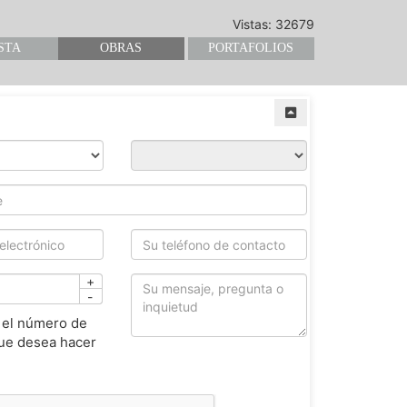
Vistas: 32679
STA
OBRAS
PORTAFOLIOS
+
-
 el número de
ue desea hacer