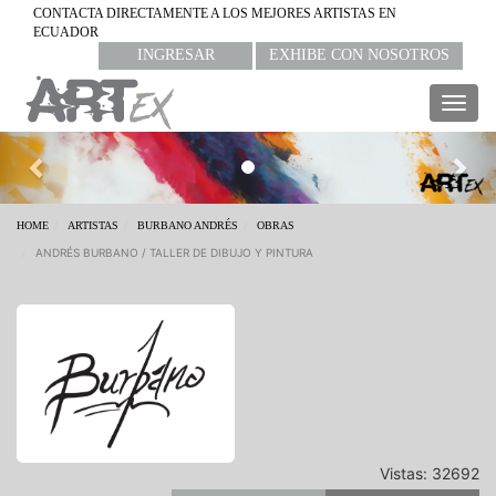
CONTACTA DIRECTAMENTE A LOS MEJORES ARTISTAS EN
ECUADOR
INGRESAR
EXHIBE CON NOSOTROS
Togg
navig
Previous
Nex
HOME
ARTISTAS
BURBANO ANDRÉS
OBRAS
ANDRÉS BURBANO / TALLER DE DIBUJO Y PINTURA
Vistas: 32692