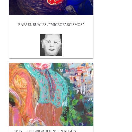
RAFAEL RUALES / "MICROFASCISMOS"
"MINELLI'S BRIGADOON": EN ALGÚN