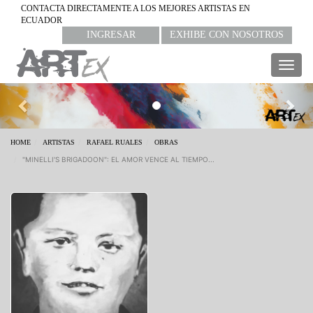
CONTACTA DIRECTAMENTE A LOS MEJORES ARTISTAS EN
ECUADOR
INGRESAR
EXHIBE CON NOSOTROS
Togg
navig
Previous
Nex
HOME
ARTISTAS
RAFAEL RUALES
OBRAS
"MINELLI'S BRIGADOON": EL AMOR VENCE AL TIEMPO...