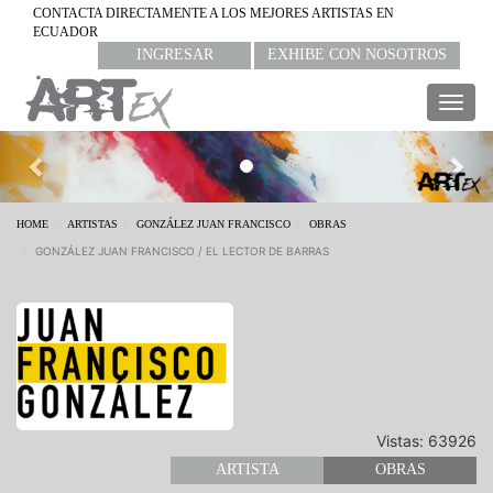
CONTACTA DIRECTAMENTE A LOS MEJORES ARTISTAS EN
ECUADOR
INGRESAR
EXHIBE CON NOSOTROS
Togg
navig
Previous
Nex
HOME
ARTISTAS
GONZÁLEZ JUAN FRANCISCO
OBRAS
GONZÁLEZ JUAN FRANCISCO / EL LECTOR DE BARRAS
Vistas: 63926
ARTISTA
OBRAS