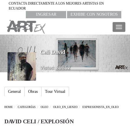
CONTACTA DIRECTAMENTE A LOS MEJORES ARTISTAS EN
ECUADOR
INGRESAR
EXHIBE CON NOSOTROS
Togg
navig
Celi David
Vistas: 89852
General
Obras
Tour Virtual
HOME
CATEGORÍAS
OLEO
OLEO_EN_LIENZO
EXPRESIONISTA_EN_OLEO
DAVID CELI / EXPLOSIÓN